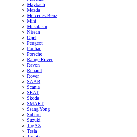
Maybach
Mazda
Mercedes-Benz
Mini
Mitsubishi
Nissan
Opel
Peugeot
Pontiac
Porsche
Range Rover
Ravon
Renault
Rover
SAAB
Scania
SEAT
Skoda
SMART
Ssang Yong
Subaru
Suzuki
TagAZ
Tesla
Toyota