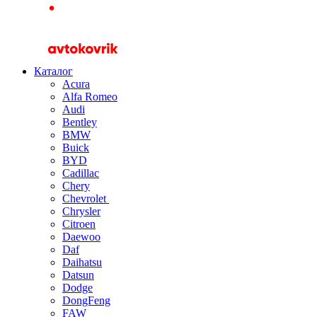
Каталог
Acura
Alfa Romeo
Audi
Bentley
BMW
Buick
BYD
Cadillac
Chery
Chevrolet
Chrysler
Citroen
Daewoo
Daf
Daihatsu
Datsun
Dodge
DongFeng
FAW