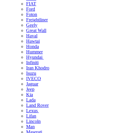
FIAT
Ford
Foton
Freightliner
Geely
Great Wall
Haval
Hawtai
Honda
Hummer
Hyundai
Infiniti
Iran Khodro
Isuzu
IVECO
Jaguar
Jeep
Kia
Lada
Land Rover
Lexus
Lifan
Lincoln
Man
Maserati