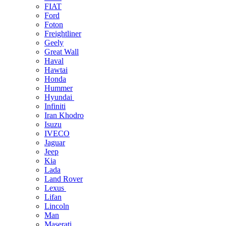
FIAT
Ford
Foton
Freightliner
Geely
Great Wall
Haval
Hawtai
Honda
Hummer
Hyundai
Infiniti
Iran Khodro
Isuzu
IVECO
Jaguar
Jeep
Kia
Lada
Land Rover
Lexus
Lifan
Lincoln
Man
Maserati