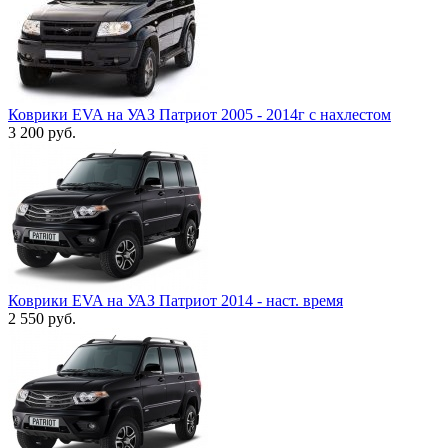
Коврики EVA на УАЗ Патриот 2005 - 2014г с нахлестом
3 200
руб.
Коврики EVA на УАЗ Патриот 2014 - наст. время
2 550
руб.