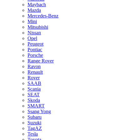
Maybach
Mazda
Mercedes-Benz
Mini
Mitsubishi
Nissan
Opel
Peugeot
Pontiac
Porsche
Range Rover
Ravon
Renault
Rover
SAAB
Scania
SEAT
Skoda
SMART
Ssang Yong
Subaru
Suzuki
TagAZ
Tesla
Toyota