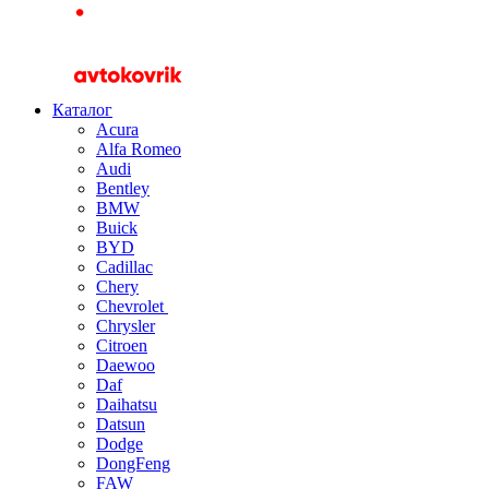
Каталог
Acura
Alfa Romeo
Audi
Bentley
BMW
Buick
BYD
Cadillac
Chery
Chevrolet
Chrysler
Citroen
Daewoo
Daf
Daihatsu
Datsun
Dodge
DongFeng
FAW