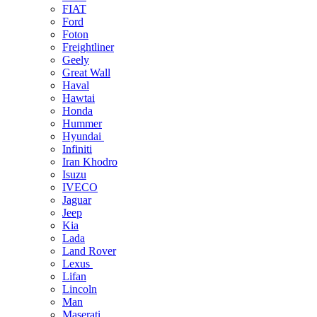
FIAT
Ford
Foton
Freightliner
Geely
Great Wall
Haval
Hawtai
Honda
Hummer
Hyundai
Infiniti
Iran Khodro
Isuzu
IVECO
Jaguar
Jeep
Kia
Lada
Land Rover
Lexus
Lifan
Lincoln
Man
Maserati