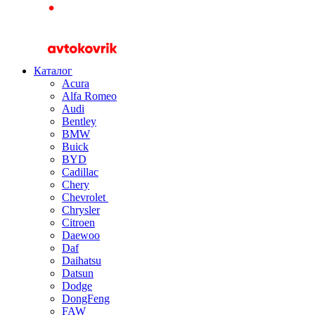
Каталог
Acura
Alfa Romeo
Audi
Bentley
BMW
Buick
BYD
Cadillac
Chery
Chevrolet
Chrysler
Citroen
Daewoo
Daf
Daihatsu
Datsun
Dodge
DongFeng
FAW