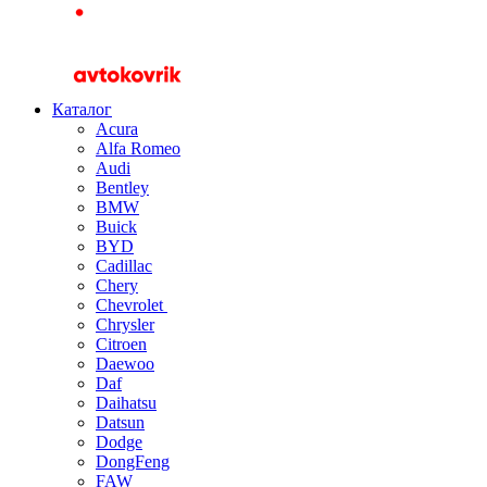
Каталог
Acura
Alfa Romeo
Audi
Bentley
BMW
Buick
BYD
Cadillac
Chery
Chevrolet
Chrysler
Citroen
Daewoo
Daf
Daihatsu
Datsun
Dodge
DongFeng
FAW