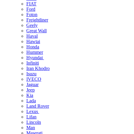
FIAT
Ford
Foton
Freightliner
Geely
Great Wall
Haval
Hawtai
Honda
Hummer
Hyundai
Infiniti
Iran Khodro
Isuzu
IVECO
Jaguar
Jeep
Kia
Lada
Land Rover
Lexus
Lifan
Lincoln
Man
Maserati