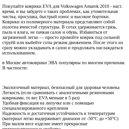
Покупайте коврики EVA для Volkswagen Amarok 2010 - наст.
время, и вы забудете о таких проблемах, как утомительная
чистка, просушка, быстрый износ и высокие бортики.
Коврики из полимерного материала представляют собой
полотна ячеистой структуры. В сотах удерживается грязь,
пыль и влага, не пачкая салон и обувь. Избавиться от
загрязнений легко — просто промойте коврик под сильной
струёй или выбейте соты резким движением. После этого их
сразу можно укладывать в салон и продолжать наслаждаться
использованием.
в Москве автоковрики ЭВА популярны по многим причинам.
В частности:
Экологичный материал, безопасный для здоровья человека
Легкость (если сравнивать с аналогичными резиновыми
ковриками, то вес EVA меньше в 5 раз)
Удобная фиксация на липучке или с помощью
специализированного крепления
Надежность и достаточная устойчивость к температурам
(материал легко выдерживает диапазон от -50°С до +50°С)
При малом весе изделие имеет прекрасные
шумоизоляционные свойства