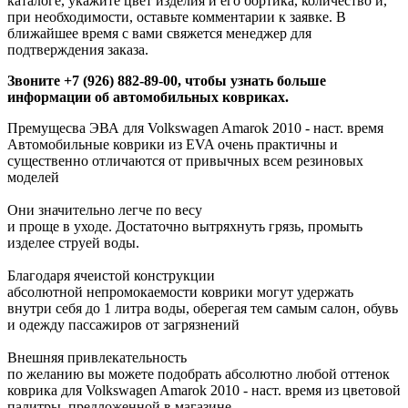
каталоге, укажите цвет изделия и его бортика, количество и,
при необходимости, оставьте комментарии к заявке. В
ближайшее время с вами свяжется менеджер для
подтверждения заказа.
Звоните +7 (926) 882-89-00, чтобы узнать больше
информации об автомобильных ковриках.
Премущесва ЭВА для Volkswagen Amarok 2010 - наст. время
Автомобильные коврики из EVA очень практичны и
существенно отличаются от привычных всем резиновых
моделей
Они значительно легче по весу
и проще в уходе. Достаточно вытряхнуть грязь, промыть
изделее струей воды.
Благодаря ячеистой конструкции
абсолютной непромокаемости коврики могут удержать
внутри себя до 1 литра воды, оберегая тем самым салон, обувь
и одежду пассажиров от загрязнений
Внешняя привлекательность
по желанию вы можете подобрать абсолютно любой оттенок
коврика для Volkswagen Amarok 2010 - наст. время из цветовой
палитры, предложенной в магазине