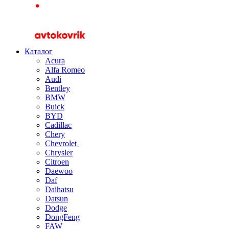
Каталог
Acura
Alfa Romeo
Audi
Bentley
BMW
Buick
BYD
Cadillac
Chery
Chevrolet
Chrysler
Citroen
Daewoo
Daf
Daihatsu
Datsun
Dodge
DongFeng
FAW