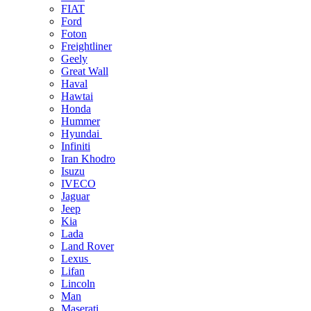
FIAT
Ford
Foton
Freightliner
Geely
Great Wall
Haval
Hawtai
Honda
Hummer
Hyundai
Infiniti
Iran Khodro
Isuzu
IVECO
Jaguar
Jeep
Kia
Lada
Land Rover
Lexus
Lifan
Lincoln
Man
Maserati