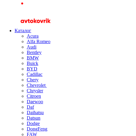
Каталог
Acura
Alfa Romeo
Audi
Bentley
BMW
Buick
BYD
Cadillac
Chery
Chevrolet
Chrysler
Citroen
Daewoo
Daf
Daihatsu
Datsun
Dodge
DongFeng
FAW