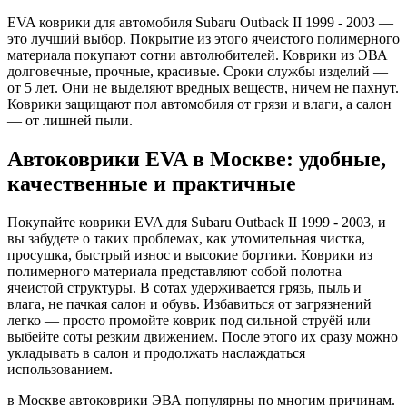
EVA коврики для автомобиля Subaru Outback II 1999 - 2003 —
это лучший выбор. Покрытие из этого ячеистого полимерного
материала покупают сотни автолюбителей. Коврики из ЭВА
долговечные, прочные, красивые. Сроки службы изделий —
от 5 лет. Они не выделяют вредных веществ, ничем не пахнут.
Коврики защищают пол автомобиля от грязи и влаги, а салон
— от лишней пыли.
Автоковрики EVA в Москве: удобные,
качественные и практичные
Покупайте коврики EVA для Subaru Outback II 1999 - 2003, и
вы забудете о таких проблемах, как утомительная чистка,
просушка, быстрый износ и высокие бортики. Коврики из
полимерного материала представляют собой полотна
ячеистой структуры. В сотах удерживается грязь, пыль и
влага, не пачкая салон и обувь. Избавиться от загрязнений
легко — просто промойте коврик под сильной струёй или
выбейте соты резким движением. После этого их сразу можно
укладывать в салон и продолжать наслаждаться
использованием.
в Москве автоковрики ЭВА популярны по многим причинам.