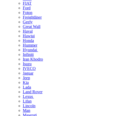
FIAT
Ford
Foton
Freightliner
Geely
Great Wall
Haval
Hawtai
Honda
Hummer
Hyundai
Infiniti
Iran Khodro
Isuzu
IVECO
Jaguar
Jeep
Kia
Lada
Land Rover
Lexus
Lifan
Lincoln
Man
Maserati