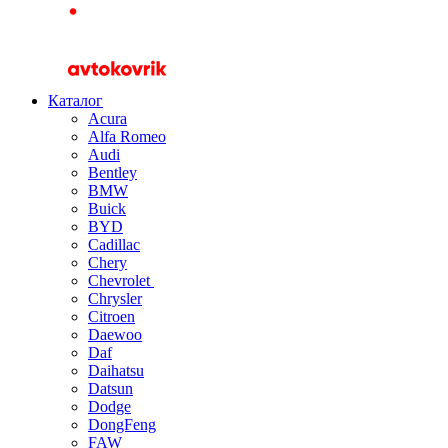
Каталог
Acura
Alfa Romeo
Audi
Bentley
BMW
Buick
BYD
Cadillac
Chery
Chevrolet
Chrysler
Citroen
Daewoo
Daf
Daihatsu
Datsun
Dodge
DongFeng
FAW