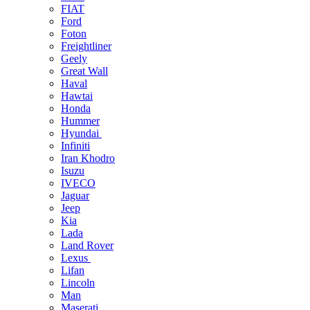
FIAT
Ford
Foton
Freightliner
Geely
Great Wall
Haval
Hawtai
Honda
Hummer
Hyundai
Infiniti
Iran Khodro
Isuzu
IVECO
Jaguar
Jeep
Kia
Lada
Land Rover
Lexus
Lifan
Lincoln
Man
Maserati