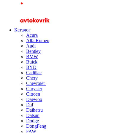
Каталог
Acura
Alfa Romeo
Audi
Bentley
BMW
Buick
BYD
Cadillac
Chery
Chevrolet
Chrysler
Citroen
Daewoo
Daf
Daihatsu
Datsun
Dodge
DongFeng
FAW