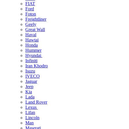
FIAT
Ford
Foton
Freightliner
Geely
Great Wall
Haval
Hawtai
Honda
Hummer
Hyundai
Infiniti
Iran Khodro
Isuzu
IVECO
Jaguar
Jeep
Kia
Lada
Land Rover
Lexus
Lifan
Lincoln
Man
Maserati