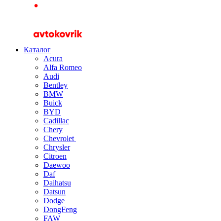
Каталог
Acura
Alfa Romeo
Audi
Bentley
BMW
Buick
BYD
Cadillac
Chery
Chevrolet
Chrysler
Citroen
Daewoo
Daf
Daihatsu
Datsun
Dodge
DongFeng
FAW