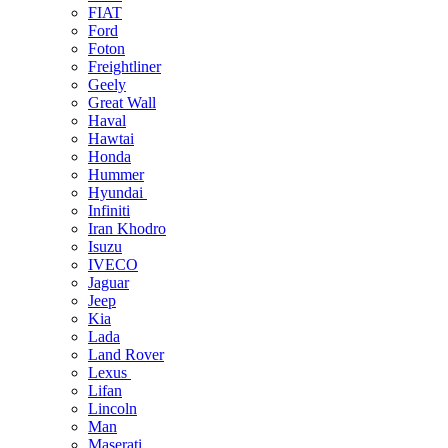
FIAT
Ford
Foton
Freightliner
Geely
Great Wall
Haval
Hawtai
Honda
Hummer
Hyundai
Infiniti
Iran Khodro
Isuzu
IVECO
Jaguar
Jeep
Kia
Lada
Land Rover
Lexus
Lifan
Lincoln
Man
Maserati