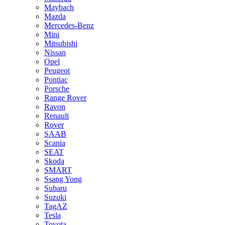
Maybach
Mazda
Mercedes-Benz
Mini
Mitsubishi
Nissan
Opel
Peugeot
Pontiac
Porsche
Range Rover
Ravon
Renault
Rover
SAAB
Scania
SEAT
Skoda
SMART
Ssang Yong
Subaru
Suzuki
TagAZ
Tesla
Toyota