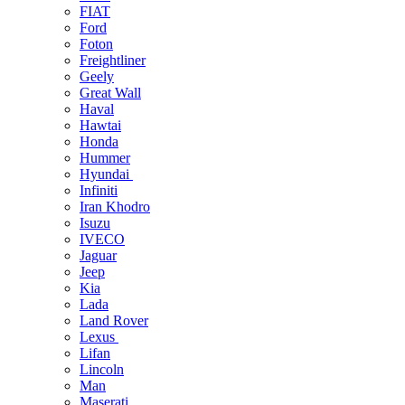
FIAT
Ford
Foton
Freightliner
Geely
Great Wall
Haval
Hawtai
Honda
Hummer
Hyundai
Infiniti
Iran Khodro
Isuzu
IVECO
Jaguar
Jeep
Kia
Lada
Land Rover
Lexus
Lifan
Lincoln
Man
Maserati