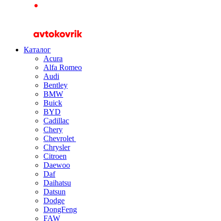
Каталог
Acura
Alfa Romeo
Audi
Bentley
BMW
Buick
BYD
Cadillac
Chery
Chevrolet
Chrysler
Citroen
Daewoo
Daf
Daihatsu
Datsun
Dodge
DongFeng
FAW