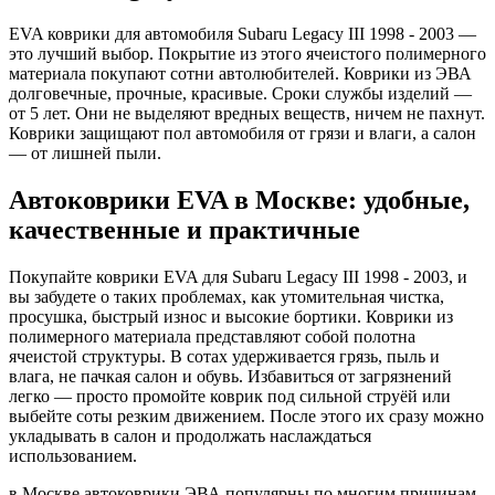
EVA коврики для автомобиля Subaru Legacy III 1998 - 2003 —
это лучший выбор. Покрытие из этого ячеистого полимерного
материала покупают сотни автолюбителей. Коврики из ЭВА
долговечные, прочные, красивые. Сроки службы изделий —
от 5 лет. Они не выделяют вредных веществ, ничем не пахнут.
Коврики защищают пол автомобиля от грязи и влаги, а салон
— от лишней пыли.
Автоковрики EVA в Москве: удобные,
качественные и практичные
Покупайте коврики EVA для Subaru Legacy III 1998 - 2003, и
вы забудете о таких проблемах, как утомительная чистка,
просушка, быстрый износ и высокие бортики. Коврики из
полимерного материала представляют собой полотна
ячеистой структуры. В сотах удерживается грязь, пыль и
влага, не пачкая салон и обувь. Избавиться от загрязнений
легко — просто промойте коврик под сильной струёй или
выбейте соты резким движением. После этого их сразу можно
укладывать в салон и продолжать наслаждаться
использованием.
в Москве автоковрики ЭВА популярны по многим причинам.