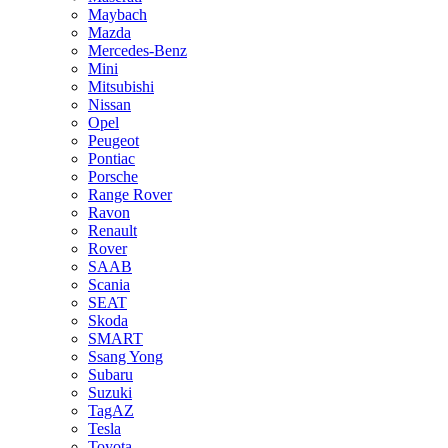
Maybach
Mazda
Mercedes-Benz
Mini
Mitsubishi
Nissan
Opel
Peugeot
Pontiac
Porsche
Range Rover
Ravon
Renault
Rover
SAAB
Scania
SEAT
Skoda
SMART
Ssang Yong
Subaru
Suzuki
TagAZ
Tesla
Toyota