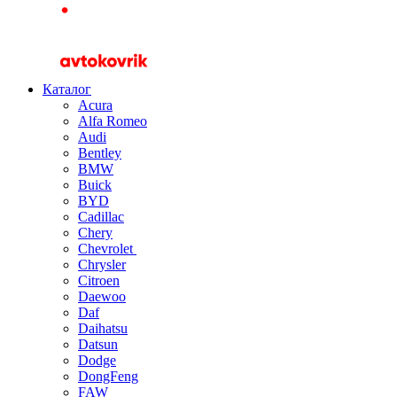
Каталог
Acura
Alfa Romeo
Audi
Bentley
BMW
Buick
BYD
Cadillac
Chery
Chevrolet
Chrysler
Citroen
Daewoo
Daf
Daihatsu
Datsun
Dodge
DongFeng
FAW