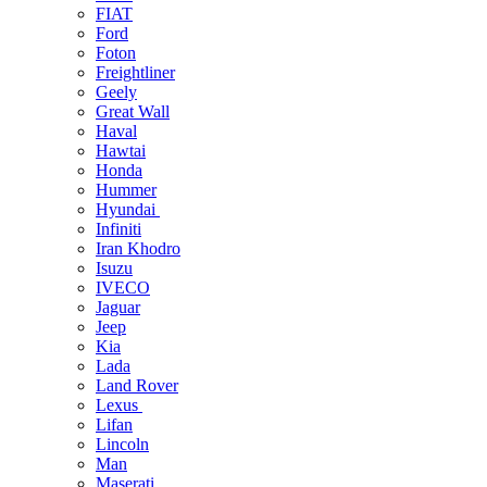
FIAT
Ford
Foton
Freightliner
Geely
Great Wall
Haval
Hawtai
Honda
Hummer
Hyundai
Infiniti
Iran Khodro
Isuzu
IVECO
Jaguar
Jeep
Kia
Lada
Land Rover
Lexus
Lifan
Lincoln
Man
Maserati