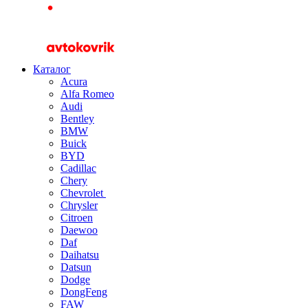
Каталог
Acura
Alfa Romeo
Audi
Bentley
BMW
Buick
BYD
Cadillac
Chery
Chevrolet
Chrysler
Citroen
Daewoo
Daf
Daihatsu
Datsun
Dodge
DongFeng
FAW