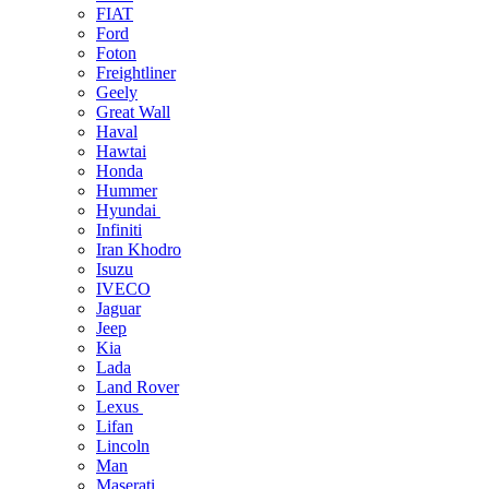
FIAT
Ford
Foton
Freightliner
Geely
Great Wall
Haval
Hawtai
Honda
Hummer
Hyundai
Infiniti
Iran Khodro
Isuzu
IVECO
Jaguar
Jeep
Kia
Lada
Land Rover
Lexus
Lifan
Lincoln
Man
Maserati