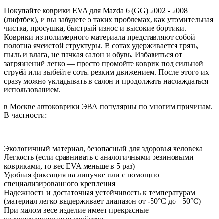
Покупайте коврики EVA для Mazda 6 (GG) 2002 - 2008
(лифтбек), и вы забудете о таких проблемах, как утомительная
чистка, просушка, быстрый износ и высокие бортики.
Коврики из полимерного материала представляют собой
полотна ячеистой структуры. В сотах удерживается грязь,
пыль и влага, не пачкая салон и обувь. Избавиться от
загрязнений легко — просто промойте коврик под сильной
струёй или выбейте соты резким движением. После этого их
сразу можно укладывать в салон и продолжать наслаждаться
использованием.
в Москве автоковрики ЭВА популярны по многим причинам.
В частности:
Экологичный материал, безопасный для здоровья человека
Легкость (если сравнивать с аналогичными резиновыми
ковриками, то вес EVA меньше в 5 раз)
Удобная фиксация на липучке или с помощью
специализированного крепления
Надежность и достаточная устойчивость к температурам
(материал легко выдерживает диапазон от -50°С до +50°С)
При малом весе изделие имеет прекрасные
шумоизоляционные свойства