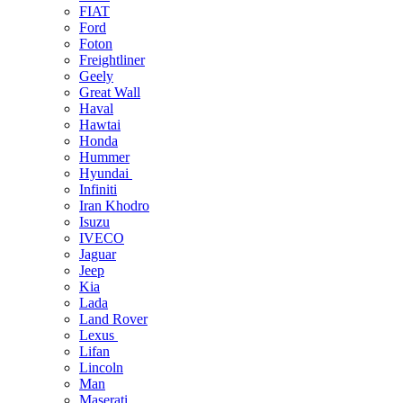
FIAT
Ford
Foton
Freightliner
Geely
Great Wall
Haval
Hawtai
Honda
Hummer
Hyundai
Infiniti
Iran Khodro
Isuzu
IVECO
Jaguar
Jeep
Kia
Lada
Land Rover
Lexus
Lifan
Lincoln
Man
Maserati