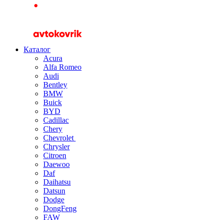
Каталог
Acura
Alfa Romeo
Audi
Bentley
BMW
Buick
BYD
Cadillac
Chery
Chevrolet
Chrysler
Citroen
Daewoo
Daf
Daihatsu
Datsun
Dodge
DongFeng
FAW