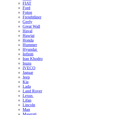
FIAT
Ford
Foton
Freightliner
Geely
Great Wall
Haval
Hawtai
Honda
Hummer
Hyundai
Infiniti
Iran Khodro
Isuzu
IVECO
Jaguar
Jeep
Kia
Lada
Land Rover
Lexus
Lifan
Lincoln
Man
Maserati