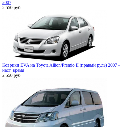
2007
2 550
руб.
Коврики EVA на Toyota Allion/Premio II (правый руль) 2007 -
наст. время
2 550
руб.