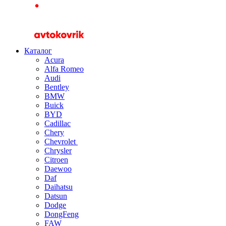
Каталог
Acura
Alfa Romeo
Audi
Bentley
BMW
Buick
BYD
Cadillac
Chery
Chevrolet
Chrysler
Citroen
Daewoo
Daf
Daihatsu
Datsun
Dodge
DongFeng
FAW