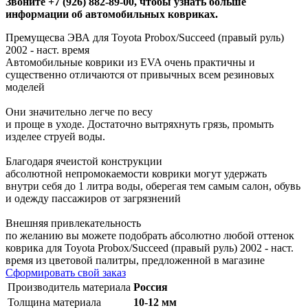
Звоните +7 (926) 882-89-00, чтобы узнать больше
информации об автомобильных ковриках.
Премущесва ЭВА для Toyota Probox/Succeed (правый руль)
2002 - наст. время
Автомобильные коврики из EVA очень практичны и
существенно отличаются от привычных всем резиновых
моделей
Они значительно легче по весу
и проще в уходе. Достаточно вытряхнуть грязь, промыть
изделее струей воды.
Благодаря ячеистой конструкции
абсолютной непромокаемости коврики могут удержать
внутри себя до 1 литра воды, оберегая тем самым салон, обувь
и одежду пассажиров от загрязнений
Внешняя привлекательность
по желанию вы можете подобрать абсолютно любой оттенок
коврика для Toyota Probox/Succeed (правый руль) 2002 - наст.
время из цветовой палитры, предложенной в магазине
Сформировать свой заказ
Производитель материала
Россия
Толщина материала
10-12 мм