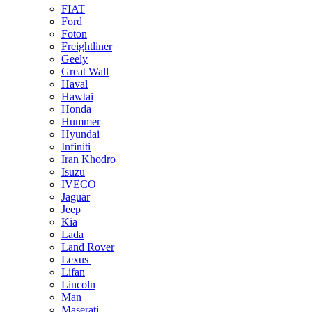
FIAT
Ford
Foton
Freightliner
Geely
Great Wall
Haval
Hawtai
Honda
Hummer
Hyundai
Infiniti
Iran Khodro
Isuzu
IVECO
Jaguar
Jeep
Kia
Lada
Land Rover
Lexus
Lifan
Lincoln
Man
Maserati