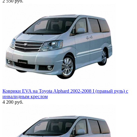
2 550
руб.
Коврики EVA на Toyota Alphard 2002-2008 I (правый руль) с
инвалидным креслом
4 200
руб.