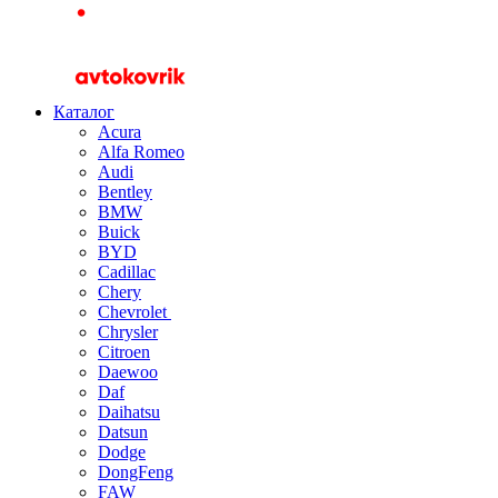
Каталог
Acura
Alfa Romeo
Audi
Bentley
BMW
Buick
BYD
Cadillac
Chery
Chevrolet
Chrysler
Citroen
Daewoo
Daf
Daihatsu
Datsun
Dodge
DongFeng
FAW