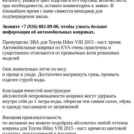
каталоге, укажите цвет изделия и его бортика, количество и,
при необходимости, оставьте комментарии к заявке. В
ближайшее время с вами свяжется менеджер для
подтверждения заказа.
Звоните +7 (926) 882-89-00, чтобы узнать больше
информации об автомобильных ковриках.
Премущесва ЭВА для Toyota Hilux VIII 2015 - наст. время
Автомобильные коврики из EVA очень практичны и
существенно отличаются от привычных всем резиновых
моделей
Они значительно легче по весу
и проще в уходе. Достаточно вытряхнуть грязь, промыть
изделее струей воды.
Благодаря ячеистой конструкции
абсолютной непромокаемости коврики могут удержать
внутри себя до 1 литра воды, оберегая тем самым салон, обувь
и одежду пассажиров от загрязнений
Внешняя привлекательность
по желанию вы можете подобрать абсолютно любой оттенок
коврика для Toyota Hilux VIII 2015 - наст. время из цветовой
палитры, предложенной в магазине