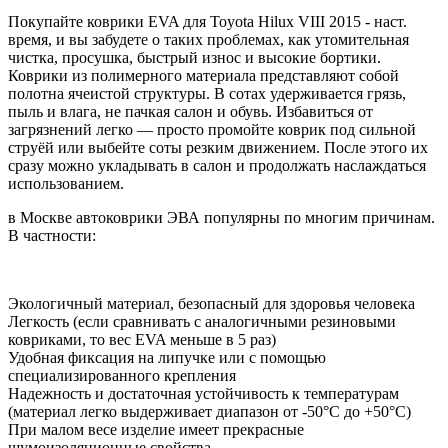
Покупайте коврики EVA для Toyota Hilux VIII 2015 - наст.
время, и вы забудете о таких проблемах, как утомительная
чистка, просушка, быстрый износ и высокие бортики.
Коврики из полимерного материала представляют собой
полотна ячеистой структуры. В сотах удерживается грязь,
пыль и влага, не пачкая салон и обувь. Избавиться от
загрязнений легко — просто промойте коврик под сильной
струёй или выбейте соты резким движением. После этого их
сразу можно укладывать в салон и продолжать наслаждаться
использованием.
в Москве автоковрики ЭВА популярны по многим причинам.
В частности:
Экологичный материал, безопасный для здоровья человека
Легкость (если сравнивать с аналогичными резиновыми
ковриками, то вес EVA меньше в 5 раз)
Удобная фиксация на липучке или с помощью
специализированного крепления
Надежность и достаточная устойчивость к температурам
(материал легко выдерживает диапазон от -50°С до +50°С)
При малом весе изделие имеет прекрасные
шумоизоляционные свойства