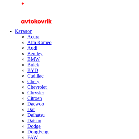
Каталог
Acura
Alfa Romeo
Audi
Bentley
BMW
Buick
BYD
Cadillac
Chery
Chevrolet
Chrysler
Citroen
Daewoo
Daf
Daihatsu
Datsun
Dodge
DongFeng
FAW