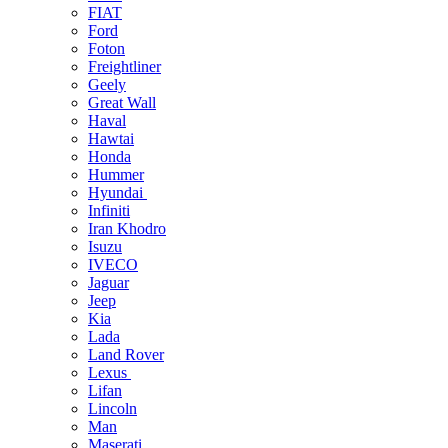
FIAT
Ford
Foton
Freightliner
Geely
Great Wall
Haval
Hawtai
Honda
Hummer
Hyundai
Infiniti
Iran Khodro
Isuzu
IVECO
Jaguar
Jeep
Kia
Lada
Land Rover
Lexus
Lifan
Lincoln
Man
Maserati