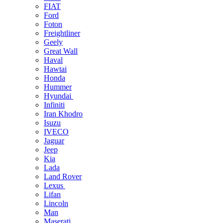
FIAT
Ford
Foton
Freightliner
Geely
Great Wall
Haval
Hawtai
Honda
Hummer
Hyundai
Infiniti
Iran Khodro
Isuzu
IVECO
Jaguar
Jeep
Kia
Lada
Land Rover
Lexus
Lifan
Lincoln
Man
Maserati