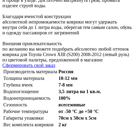
и проще в уходе. Достаточно вытряхнуть грязь, промыть
изделее струей воды.
Благодаря ячеистой конструкции
абсолютной непромокаемости коврики могут удержать
внутри себя до 1 литра воды, оберегая тем самым салон, обувь
и одежду пассажиров от загрязнений
Внешняя привлекательность
по желанию вы можете подобрать абсолютно любой оттенок
коврика для Toyota Crown XIII (S200) 2008-2012 (левый руль)
из цветовой палитры, предложенной в магазине
Сформировать свой заказ
Производитель материала
Россия
Толщина материала
10-12 мм
Глубина ячеек
7-8 мм
Водопоглощение
3,5 литра на 1 кв.м.
Водонепроницаемость
100%
Сезонность
всесезонные
Рабочие температуры
от -50 °С до +50 °С
Габариты упаковки
70см x 50см x 5см
Вес комплекта ковриков
2 кг