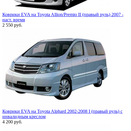
Коврики EVA на Toyota Allion/Premio II (правый руль) 2007 -
наст. время
2 550
руб.
Коврики EVA на Toyota Alphard 2002-2008 I (правый руль) с
инвалидным креслом
4 200
руб.