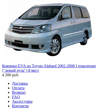
Коврики EVA на Toyota Alphard 2002-2008 I поколение
("левый руль") 8 мест
4 200
руб.
Доставка
Оплата
Возврат
FAQ
Аксессуары
Контакты