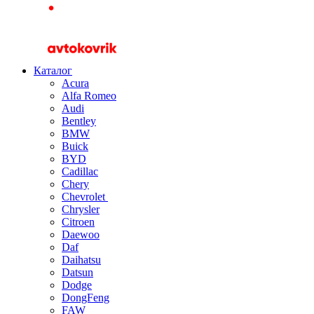
Каталог
Acura
Alfa Romeo
Audi
Bentley
BMW
Buick
BYD
Cadillac
Chery
Chevrolet
Chrysler
Citroen
Daewoo
Daf
Daihatsu
Datsun
Dodge
DongFeng
FAW