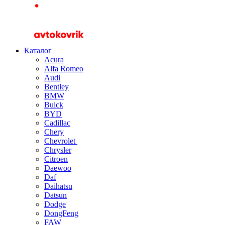
Каталог
Acura
Alfa Romeo
Audi
Bentley
BMW
Buick
BYD
Cadillac
Chery
Chevrolet
Chrysler
Citroen
Daewoo
Daf
Daihatsu
Datsun
Dodge
DongFeng
FAW