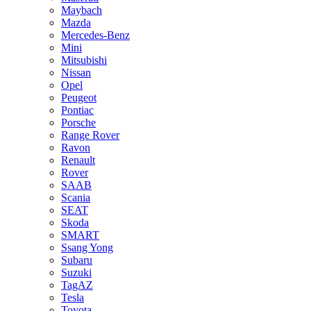
Maybach
Mazda
Mercedes-Benz
Mini
Mitsubishi
Nissan
Opel
Peugeot
Pontiac
Porsche
Range Rover
Ravon
Renault
Rover
SAAB
Scania
SEAT
Skoda
SMART
Ssang Yong
Subaru
Suzuki
TagAZ
Tesla
Toyota