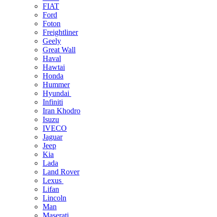
FIAT
Ford
Foton
Freightliner
Geely
Great Wall
Haval
Hawtai
Honda
Hummer
Hyundai
Infiniti
Iran Khodro
Isuzu
IVECO
Jaguar
Jeep
Kia
Lada
Land Rover
Lexus
Lifan
Lincoln
Man
Maserati