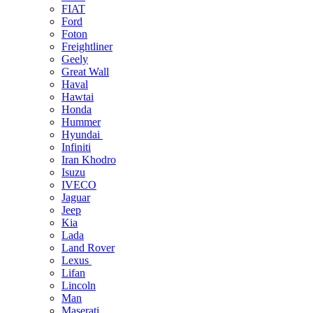
FIAT
Ford
Foton
Freightliner
Geely
Great Wall
Haval
Hawtai
Honda
Hummer
Hyundai
Infiniti
Iran Khodro
Isuzu
IVECO
Jaguar
Jeep
Kia
Lada
Land Rover
Lexus
Lifan
Lincoln
Man
Maserati