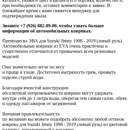
каталоге, укажите цвет изделия и его бортика, количество и,
при необходимости, оставьте комментарии к заявке. В
ближайшее время с вами свяжется менеджер для
подтверждения заказа.
Звоните +7 (926) 882-89-00, чтобы узнать больше
информации об автомобильных ковриках.
Премущесва ЭВА для Suzuki Jimny 1998 - 2019 (левый руль)
Автомобильные коврики из EVA очень практичны и
существенно отличаются от привычных всем резиновых
моделей
Они значительно легче по весу
и проще в уходе. Достаточно вытряхнуть грязь, промыть
изделее струей воды.
Благодаря ячеистой конструкции
абсолютной непромокаемости коврики могут удержать
внутри себя до 1 литра воды, оберегая тем самым салон, обувь
и одежду пассажиров от загрязнений
Внешняя привлекательность
по желанию вы можете подобрать абсолютно любой оттенок
коврика для Suzuki Jimny 1998 - 2019 (левый руль) из цветовой
палитры, предложенной в магазине