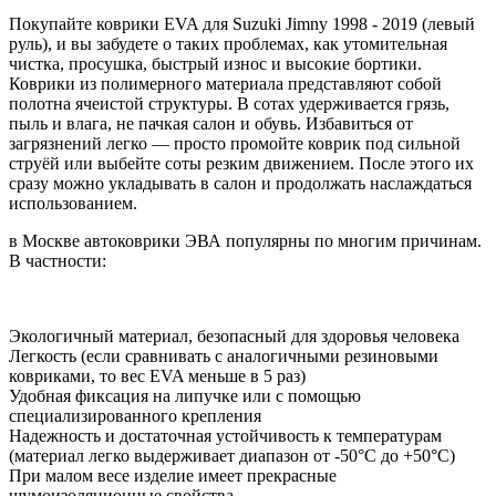
Покупайте коврики EVA для Suzuki Jimny 1998 - 2019 (левый
руль), и вы забудете о таких проблемах, как утомительная
чистка, просушка, быстрый износ и высокие бортики.
Коврики из полимерного материала представляют собой
полотна ячеистой структуры. В сотах удерживается грязь,
пыль и влага, не пачкая салон и обувь. Избавиться от
загрязнений легко — просто промойте коврик под сильной
струёй или выбейте соты резким движением. После этого их
сразу можно укладывать в салон и продолжать наслаждаться
использованием.
в Москве автоковрики ЭВА популярны по многим причинам.
В частности:
Экологичный материал, безопасный для здоровья человека
Легкость (если сравнивать с аналогичными резиновыми
ковриками, то вес EVA меньше в 5 раз)
Удобная фиксация на липучке или с помощью
специализированного крепления
Надежность и достаточная устойчивость к температурам
(материал легко выдерживает диапазон от -50°С до +50°С)
При малом весе изделие имеет прекрасные
шумоизоляционные свойства