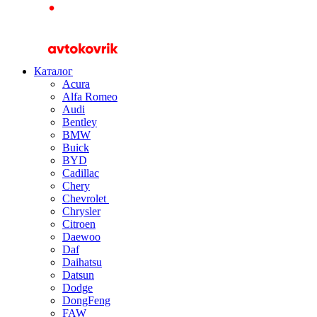
Каталог
Acura
Alfa Romeo
Audi
Bentley
BMW
Buick
BYD
Cadillac
Chery
Chevrolet
Chrysler
Citroen
Daewoo
Daf
Daihatsu
Datsun
Dodge
DongFeng
FAW