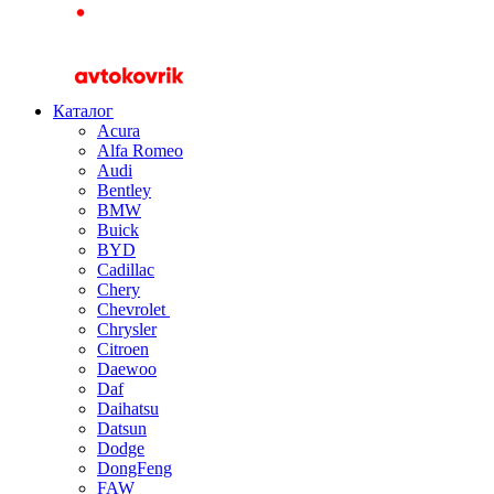
Каталог
Acura
Alfa Romeo
Audi
Bentley
BMW
Buick
BYD
Cadillac
Chery
Chevrolet
Chrysler
Citroen
Daewoo
Daf
Daihatsu
Datsun
Dodge
DongFeng
FAW