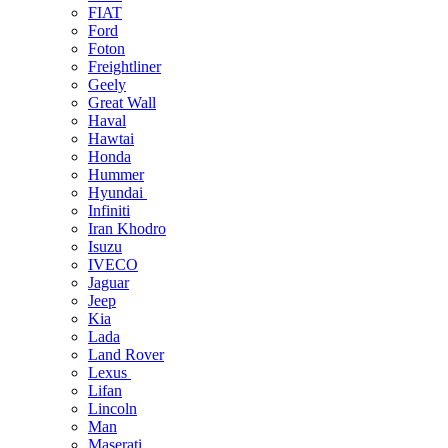
FIAT
Ford
Foton
Freightliner
Geely
Great Wall
Haval
Hawtai
Honda
Hummer
Hyundai
Infiniti
Iran Khodro
Isuzu
IVECO
Jaguar
Jeep
Kia
Lada
Land Rover
Lexus
Lifan
Lincoln
Man
Maserati