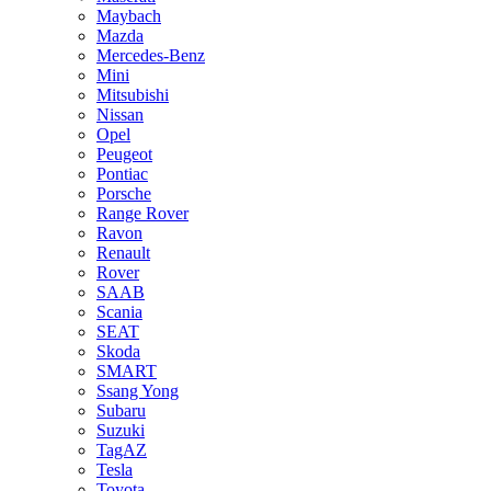
Maybach
Mazda
Mercedes-Benz
Mini
Mitsubishi
Nissan
Opel
Peugeot
Pontiac
Porsche
Range Rover
Ravon
Renault
Rover
SAAB
Scania
SEAT
Skoda
SMART
Ssang Yong
Subaru
Suzuki
TagAZ
Tesla
Toyota