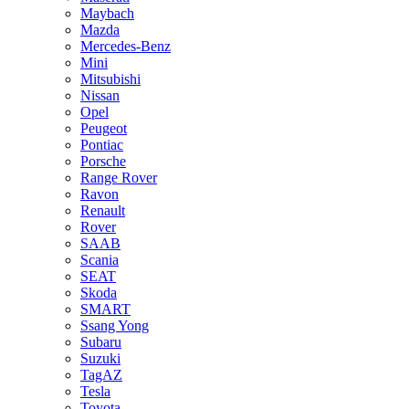
Maybach
Mazda
Mercedes-Benz
Mini
Mitsubishi
Nissan
Opel
Peugeot
Pontiac
Porsche
Range Rover
Ravon
Renault
Rover
SAAB
Scania
SEAT
Skoda
SMART
Ssang Yong
Subaru
Suzuki
TagAZ
Tesla
Toyota