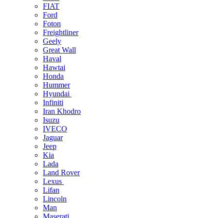
FIAT
Ford
Foton
Freightliner
Geely
Great Wall
Haval
Hawtai
Honda
Hummer
Hyundai
Infiniti
Iran Khodro
Isuzu
IVECO
Jaguar
Jeep
Kia
Lada
Land Rover
Lexus
Lifan
Lincoln
Man
Maserati