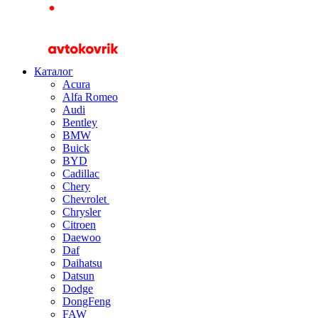
Каталог
Acura
Alfa Romeo
Audi
Bentley
BMW
Buick
BYD
Cadillac
Chery
Chevrolet
Chrysler
Citroen
Daewoo
Daf
Daihatsu
Datsun
Dodge
DongFeng
FAW