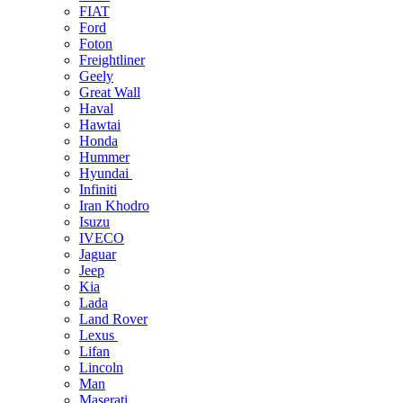
FIAT
Ford
Foton
Freightliner
Geely
Great Wall
Haval
Hawtai
Honda
Hummer
Hyundai
Infiniti
Iran Khodro
Isuzu
IVECO
Jaguar
Jeep
Kia
Lada
Land Rover
Lexus
Lifan
Lincoln
Man
Maserati