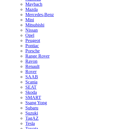
Maybach
Mazda
Mercedes-Benz
Mini
Mitsubishi
Nissan
Opel
Peugeot
Pontiac
Porsche
Range Rover
Ravon
Renault
Rover
SAAB
Scania
SEAT
Skoda
SMART
Ssang Yong
Subaru
Suzuki
TagAZ
Tesla
Toyota