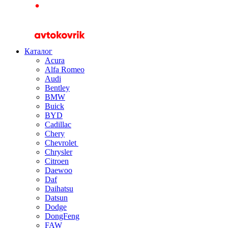
Каталог
Acura
Alfa Romeo
Audi
Bentley
BMW
Buick
BYD
Cadillac
Chery
Chevrolet
Chrysler
Citroen
Daewoo
Daf
Daihatsu
Datsun
Dodge
DongFeng
FAW