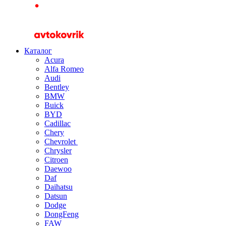
Каталог
Acura
Alfa Romeo
Audi
Bentley
BMW
Buick
BYD
Cadillac
Chery
Chevrolet
Chrysler
Citroen
Daewoo
Daf
Daihatsu
Datsun
Dodge
DongFeng
FAW