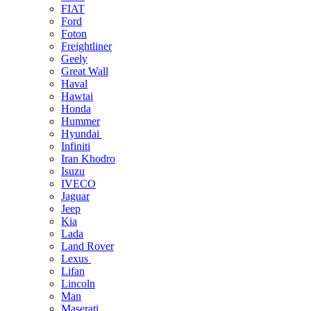
FIAT
Ford
Foton
Freightliner
Geely
Great Wall
Haval
Hawtai
Honda
Hummer
Hyundai
Infiniti
Iran Khodro
Isuzu
IVECO
Jaguar
Jeep
Kia
Lada
Land Rover
Lexus
Lifan
Lincoln
Man
Maserati