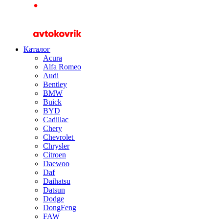
Каталог
Acura
Alfa Romeo
Audi
Bentley
BMW
Buick
BYD
Cadillac
Chery
Chevrolet
Chrysler
Citroen
Daewoo
Daf
Daihatsu
Datsun
Dodge
DongFeng
FAW