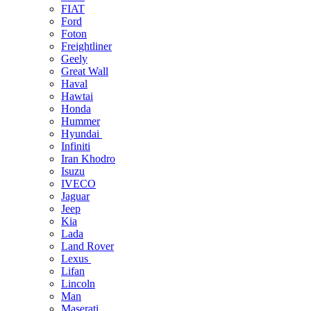
FIAT
Ford
Foton
Freightliner
Geely
Great Wall
Haval
Hawtai
Honda
Hummer
Hyundai
Infiniti
Iran Khodro
Isuzu
IVECO
Jaguar
Jeep
Kia
Lada
Land Rover
Lexus
Lifan
Lincoln
Man
Maserati