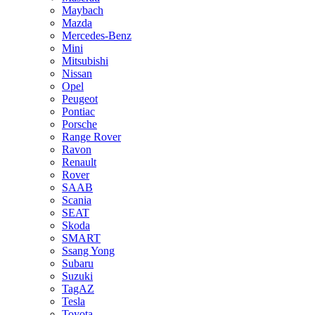
Maybach
Mazda
Mercedes-Benz
Mini
Mitsubishi
Nissan
Opel
Peugeot
Pontiac
Porsche
Range Rover
Ravon
Renault
Rover
SAAB
Scania
SEAT
Skoda
SMART
Ssang Yong
Subaru
Suzuki
TagAZ
Tesla
Toyota