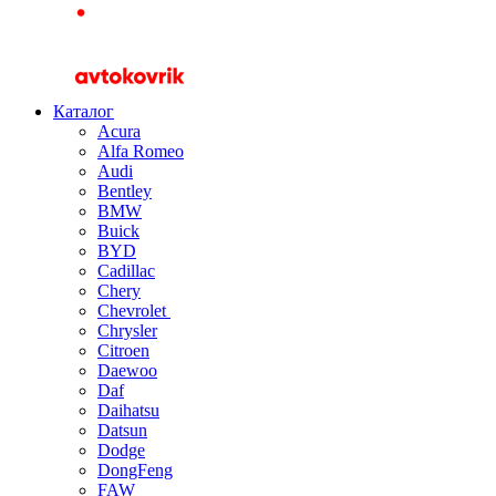
Каталог
Acura
Alfa Romeo
Audi
Bentley
BMW
Buick
BYD
Cadillac
Chery
Chevrolet
Chrysler
Citroen
Daewoo
Daf
Daihatsu
Datsun
Dodge
DongFeng
FAW