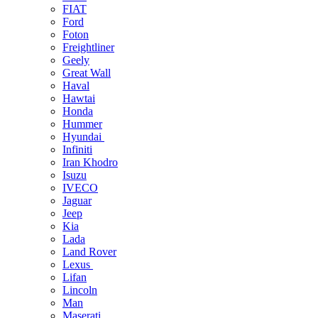
FIAT
Ford
Foton
Freightliner
Geely
Great Wall
Haval
Hawtai
Honda
Hummer
Hyundai
Infiniti
Iran Khodro
Isuzu
IVECO
Jaguar
Jeep
Kia
Lada
Land Rover
Lexus
Lifan
Lincoln
Man
Maserati