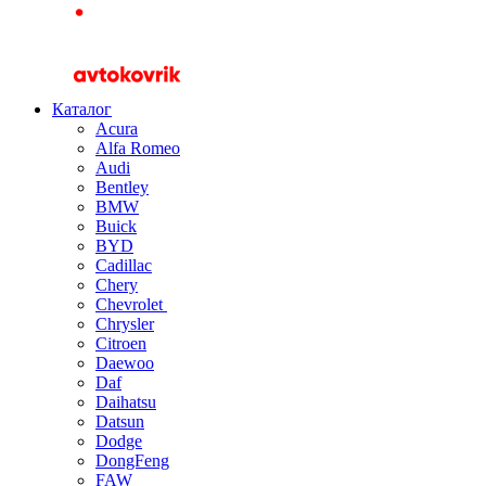
Каталог
Acura
Alfa Romeo
Audi
Bentley
BMW
Buick
BYD
Cadillac
Chery
Chevrolet
Chrysler
Citroen
Daewoo
Daf
Daihatsu
Datsun
Dodge
DongFeng
FAW