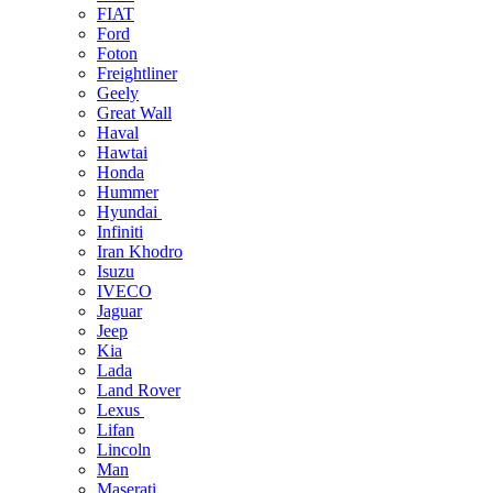
FIAT
Ford
Foton
Freightliner
Geely
Great Wall
Haval
Hawtai
Honda
Hummer
Hyundai
Infiniti
Iran Khodro
Isuzu
IVECO
Jaguar
Jeep
Kia
Lada
Land Rover
Lexus
Lifan
Lincoln
Man
Maserati