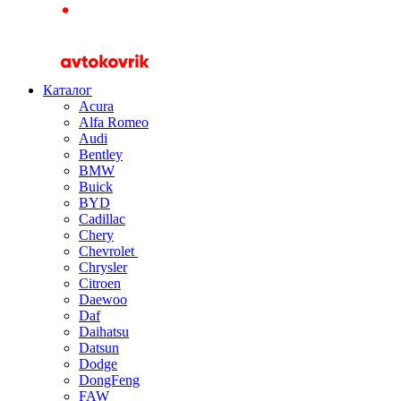
Каталог
Acura
Alfa Romeo
Audi
Bentley
BMW
Buick
BYD
Cadillac
Chery
Chevrolet
Chrysler
Citroen
Daewoo
Daf
Daihatsu
Datsun
Dodge
DongFeng
FAW