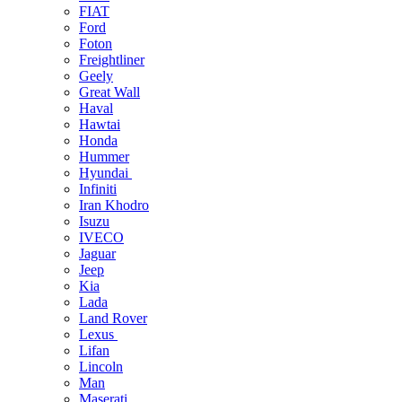
FIAT
Ford
Foton
Freightliner
Geely
Great Wall
Haval
Hawtai
Honda
Hummer
Hyundai
Infiniti
Iran Khodro
Isuzu
IVECO
Jaguar
Jeep
Kia
Lada
Land Rover
Lexus
Lifan
Lincoln
Man
Maserati