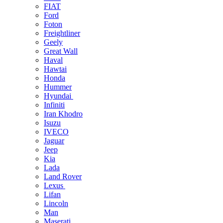
FIAT
Ford
Foton
Freightliner
Geely
Great Wall
Haval
Hawtai
Honda
Hummer
Hyundai
Infiniti
Iran Khodro
Isuzu
IVECO
Jaguar
Jeep
Kia
Lada
Land Rover
Lexus
Lifan
Lincoln
Man
Maserati