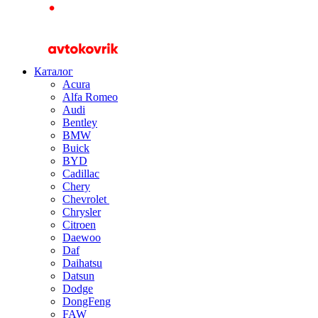
Каталог
Acura
Alfa Romeo
Audi
Bentley
BMW
Buick
BYD
Cadillac
Chery
Chevrolet
Chrysler
Citroen
Daewoo
Daf
Daihatsu
Datsun
Dodge
DongFeng
FAW