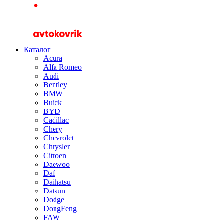
Каталог
Acura
Alfa Romeo
Audi
Bentley
BMW
Buick
BYD
Cadillac
Chery
Chevrolet
Chrysler
Citroen
Daewoo
Daf
Daihatsu
Datsun
Dodge
DongFeng
FAW