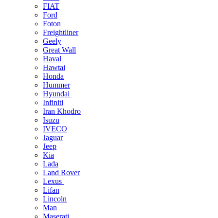
FIAT
Ford
Foton
Freightliner
Geely
Great Wall
Haval
Hawtai
Honda
Hummer
Hyundai
Infiniti
Iran Khodro
Isuzu
IVECO
Jaguar
Jeep
Kia
Lada
Land Rover
Lexus
Lifan
Lincoln
Man
Maserati