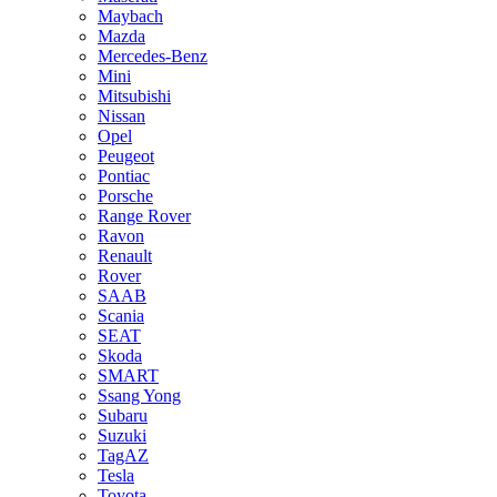
Maybach
Mazda
Mercedes-Benz
Mini
Mitsubishi
Nissan
Opel
Peugeot
Pontiac
Porsche
Range Rover
Ravon
Renault
Rover
SAAB
Scania
SEAT
Skoda
SMART
Ssang Yong
Subaru
Suzuki
TagAZ
Tesla
Toyota