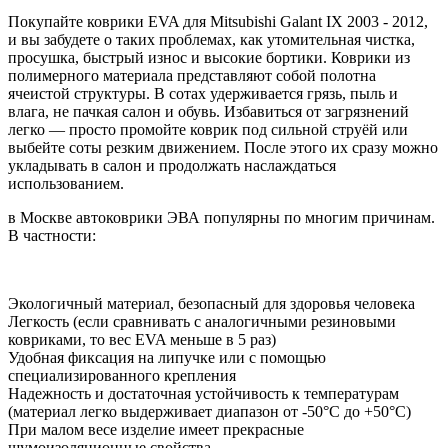
Покупайте коврики EVA для Mitsubishi Galant IX 2003 - 2012,
и вы забудете о таких проблемах, как утомительная чистка,
просушка, быстрый износ и высокие бортики. Коврики из
полимерного материала представляют собой полотна
ячеистой структуры. В сотах удерживается грязь, пыль и
влага, не пачкая салон и обувь. Избавиться от загрязнений
легко — просто промойте коврик под сильной струёй или
выбейте соты резким движением. После этого их сразу можно
укладывать в салон и продолжать наслаждаться
использованием.
в Москве автоковрики ЭВА популярны по многим причинам.
В частности:
Экологичный материал, безопасный для здоровья человека
Легкость (если сравнивать с аналогичными резиновыми
ковриками, то вес EVA меньше в 5 раз)
Удобная фиксация на липучке или с помощью
специализированного крепления
Надежность и достаточная устойчивость к температурам
(материал легко выдерживает диапазон от -50°С до +50°С)
При малом весе изделие имеет прекрасные
шумоизоляционные свойства