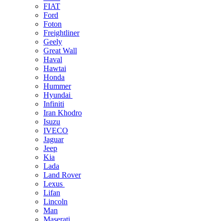
FIAT
Ford
Foton
Freightliner
Geely
Great Wall
Haval
Hawtai
Honda
Hummer
Hyundai
Infiniti
Iran Khodro
Isuzu
IVECO
Jaguar
Jeep
Kia
Lada
Land Rover
Lexus
Lifan
Lincoln
Man
Maserati