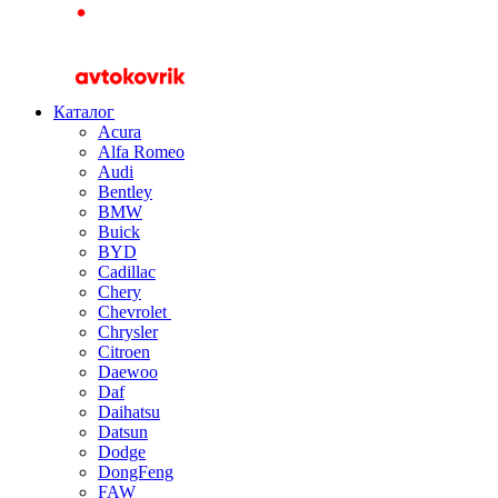
Каталог
Acura
Alfa Romeo
Audi
Bentley
BMW
Buick
BYD
Cadillac
Chery
Chevrolet
Chrysler
Citroen
Daewoo
Daf
Daihatsu
Datsun
Dodge
DongFeng
FAW