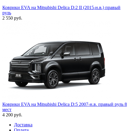
Коврики EVA на Mitsubishi Delica D:2 II (2015-н.в.) правый
руль
2 550
руб.
Коврики EVA на Mitsubishi Delica D:5 2007-н.в. правый руль 8
мест
4 200
руб.
Доставка
Оплата