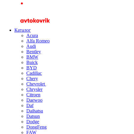
Каталог
Acura
Alfa Romeo
Audi
Bentley
BMW
Buick
BYD
Cadillac
Chery
Chevrolet
Chrysler
Citroen
Daewoo
Daf
Daihatsu
Datsun
Dodge
DongFeng
FAW