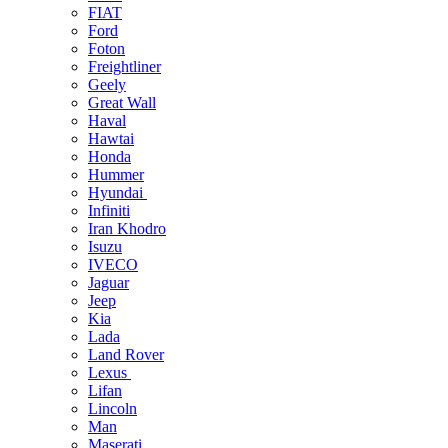
FIAT
Ford
Foton
Freightliner
Geely
Great Wall
Haval
Hawtai
Honda
Hummer
Hyundai
Infiniti
Iran Khodro
Isuzu
IVECO
Jaguar
Jeep
Kia
Lada
Land Rover
Lexus
Lifan
Lincoln
Man
Maserati