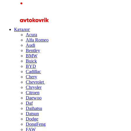
Каталог
Acura
Alfa Romeo
Audi
Bentley
BMW
Buick
BYD
Cadillac
Chery
Chevrolet
Chrysler
Citroen
Daewoo
Daf
Daihatsu
Datsun
Dodge
DongFeng
FAW