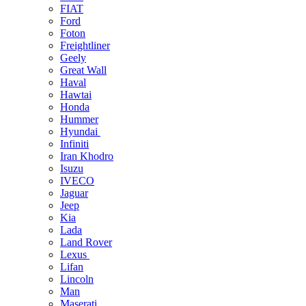
FIAT
Ford
Foton
Freightliner
Geely
Great Wall
Haval
Hawtai
Honda
Hummer
Hyundai
Infiniti
Iran Khodro
Isuzu
IVECO
Jaguar
Jeep
Kia
Lada
Land Rover
Lexus
Lifan
Lincoln
Man
Maserati