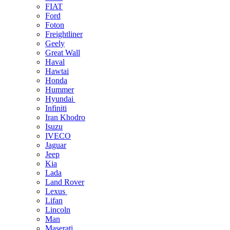
FIAT
Ford
Foton
Freightliner
Geely
Great Wall
Haval
Hawtai
Honda
Hummer
Hyundai
Infiniti
Iran Khodro
Isuzu
IVECO
Jaguar
Jeep
Kia
Lada
Land Rover
Lexus
Lifan
Lincoln
Man
Maserati