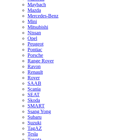
Maybach
Mazda
Mercedes-Benz
Mini
Mitsubishi
Nissan
Opel
Peugeot
Pontiac
Porsche
Range Rover
Ravon
Renault
Rover
SAAB
Scania
SEAT
Skoda
SMART
Ssang Yong
Subaru
Suzuki
TagAZ
Tesla
Toyota