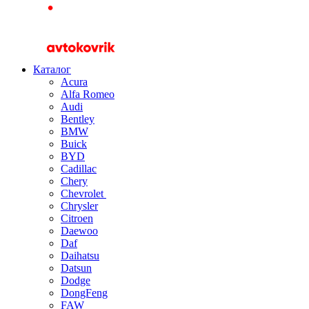
Каталог
Acura
Alfa Romeo
Audi
Bentley
BMW
Buick
BYD
Cadillac
Chery
Chevrolet
Chrysler
Citroen
Daewoo
Daf
Daihatsu
Datsun
Dodge
DongFeng
FAW