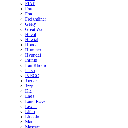
FIAT
Ford
Foton
Freightliner
Geely
Great Wall
Haval
Hawtai
Honda
Hummer
Hyundai
Infiniti
Iran Khodro
Isuzu
IVECO
Jaguar
Jeep
Kia
Lada
Land Rover
Lexus
Lifan
Lincoln
Man
Maserati