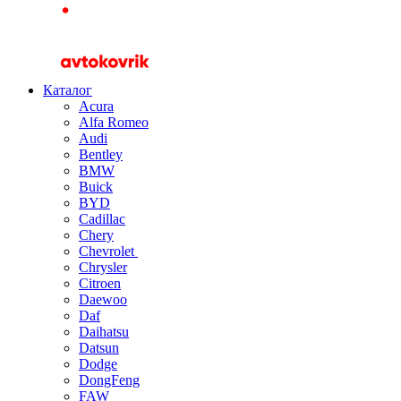
Каталог
Acura
Alfa Romeo
Audi
Bentley
BMW
Buick
BYD
Cadillac
Chery
Chevrolet
Chrysler
Citroen
Daewoo
Daf
Daihatsu
Datsun
Dodge
DongFeng
FAW