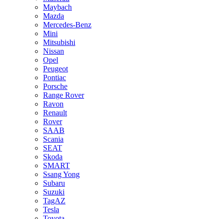
Maybach
Mazda
Mercedes-Benz
Mini
Mitsubishi
Nissan
Opel
Peugeot
Pontiac
Porsche
Range Rover
Ravon
Renault
Rover
SAAB
Scania
SEAT
Skoda
SMART
Ssang Yong
Subaru
Suzuki
TagAZ
Tesla
Toyota