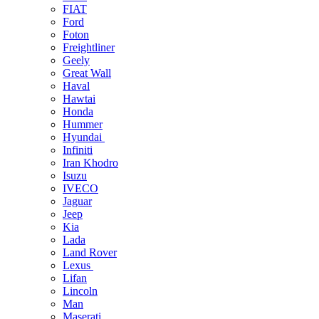
FIAT
Ford
Foton
Freightliner
Geely
Great Wall
Haval
Hawtai
Honda
Hummer
Hyundai
Infiniti
Iran Khodro
Isuzu
IVECO
Jaguar
Jeep
Kia
Lada
Land Rover
Lexus
Lifan
Lincoln
Man
Maserati