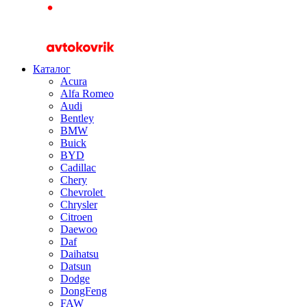
Каталог
Acura
Alfa Romeo
Audi
Bentley
BMW
Buick
BYD
Cadillac
Chery
Chevrolet
Chrysler
Citroen
Daewoo
Daf
Daihatsu
Datsun
Dodge
DongFeng
FAW