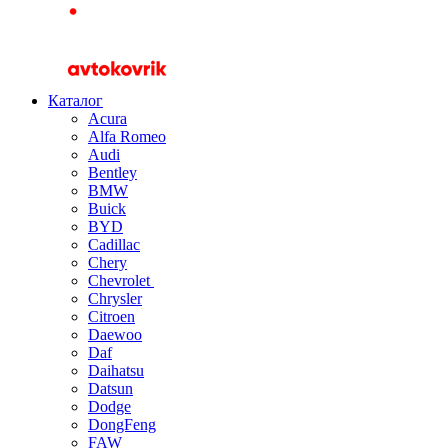
Каталог
Acura
Alfa Romeo
Audi
Bentley
BMW
Buick
BYD
Cadillac
Chery
Chevrolet
Chrysler
Citroen
Daewoo
Daf
Daihatsu
Datsun
Dodge
DongFeng
FAW