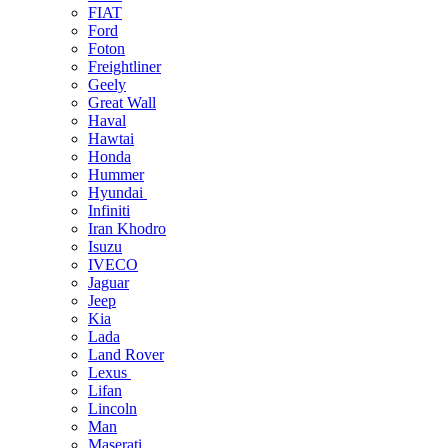
FIAT
Ford
Foton
Freightliner
Geely
Great Wall
Haval
Hawtai
Honda
Hummer
Hyundai
Infiniti
Iran Khodro
Isuzu
IVECO
Jaguar
Jeep
Kia
Lada
Land Rover
Lexus
Lifan
Lincoln
Man
Maserati