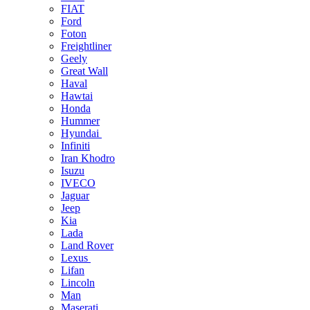
FIAT
Ford
Foton
Freightliner
Geely
Great Wall
Haval
Hawtai
Honda
Hummer
Hyundai
Infiniti
Iran Khodro
Isuzu
IVECO
Jaguar
Jeep
Kia
Lada
Land Rover
Lexus
Lifan
Lincoln
Man
Maserati