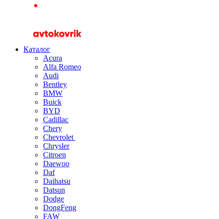
Каталог
Acura
Alfa Romeo
Audi
Bentley
BMW
Buick
BYD
Cadillac
Chery
Chevrolet
Chrysler
Citroen
Daewoo
Daf
Daihatsu
Datsun
Dodge
DongFeng
FAW