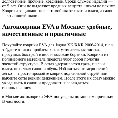
долговечные, прочные, красивые. Сроки службы изделий —
от 5 лет. Они не выделяют вредных веществ, ничем не пахнут.
Коврики защищают пол автомобиля от грязи и влаги, а салон
— от лишней пыли.
Автоковрики EVA в Москве: удобные,
качественные и практичные
Покупайте коврики EVA для Jaguar XK/XKR 2006-2014, и вы
забудете о таких проблемах, как утомительная чистка,
просушка, быстрый износ и высокие бортики. Коврики из
полимерного материала представляют собой полотна
ячеистой структуры. В сотах удерживается грязь, пыль и
влага, не пачкая салон и обувь. Избавиться от загрязнений
легко — просто промойте коврик под сильной струёй или
выбейте соты резким движением. После этого их сразу можно
укладывать в салон и продолжать наслаждаться
использованием.
в Москве автоковрики ЭВА популярны по многим причинам.
В частности: