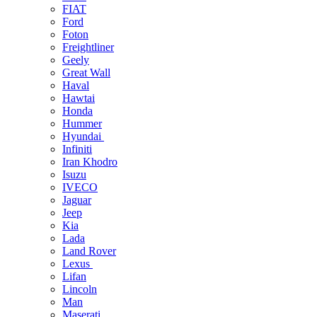
FIAT
Ford
Foton
Freightliner
Geely
Great Wall
Haval
Hawtai
Honda
Hummer
Hyundai
Infiniti
Iran Khodro
Isuzu
IVECO
Jaguar
Jeep
Kia
Lada
Land Rover
Lexus
Lifan
Lincoln
Man
Maserati