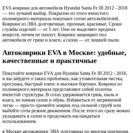
EVA коврики для автомобиля Hyundai Santa Fe III 2012 - 2018
— это лучший выбор. Покрытие из этого ячеистого
полимерного материала покупают сотни автолюбителей.
Коврики из ЭВА долговечные, прочные, красивые. Сроки
службы изделий — от 5 лет. Они не выделяют вредных
веществ, ничем не пахнут. Коврики защищают пол
автомобиля от грязи и влаги, а салон — от лишней пыли.
Автоковрики EVA в Москве: удобные,
качественные и практичные
Покупайте коврики EVA для Hyundai Santa Fe III 2012 - 2018,
и вы забудете о таких проблемах, как утомительная чистка,
просушка, быстрый износ и высокие бортики. Коврики из
полимерного материала представляют собой полотна
ячеистой структуры. В сотах удерживается грязь, пыль и
влага, не пачкая салон и обувь. Избавиться от загрязнений
легко — просто промойте коврик под сильной струёй или
выбейте соты резким движением. После этого их сразу можно
укладывать в салон и продолжать наслаждаться
использованием.
в Москве автоковрики ЭВА популярны по многим причинам.