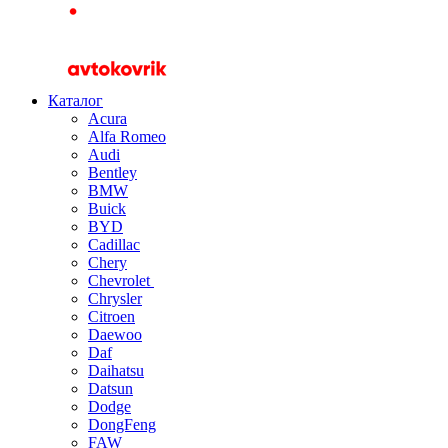
Каталог
Acura
Alfa Romeo
Audi
Bentley
BMW
Buick
BYD
Cadillac
Chery
Chevrolet
Chrysler
Citroen
Daewoo
Daf
Daihatsu
Datsun
Dodge
DongFeng
FAW