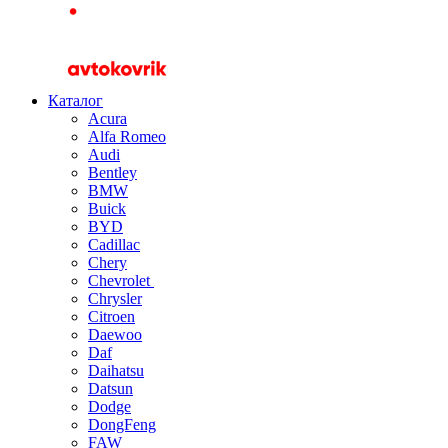
Каталог
Acura
Alfa Romeo
Audi
Bentley
BMW
Buick
BYD
Cadillac
Chery
Chevrolet
Chrysler
Citroen
Daewoo
Daf
Daihatsu
Datsun
Dodge
DongFeng
FAW