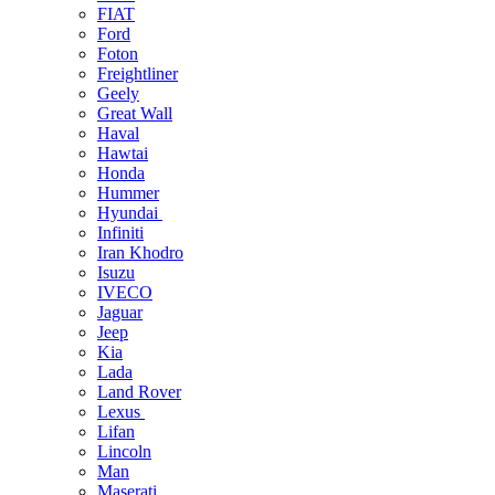
FIAT
Ford
Foton
Freightliner
Geely
Great Wall
Haval
Hawtai
Honda
Hummer
Hyundai
Infiniti
Iran Khodro
Isuzu
IVECO
Jaguar
Jeep
Kia
Lada
Land Rover
Lexus
Lifan
Lincoln
Man
Maserati