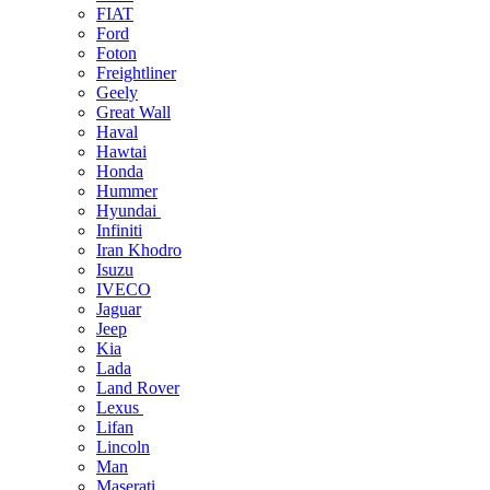
FIAT
Ford
Foton
Freightliner
Geely
Great Wall
Haval
Hawtai
Honda
Hummer
Hyundai
Infiniti
Iran Khodro
Isuzu
IVECO
Jaguar
Jeep
Kia
Lada
Land Rover
Lexus
Lifan
Lincoln
Man
Maserati