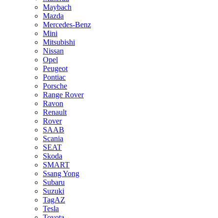
Maybach
Mazda
Mercedes-Benz
Mini
Mitsubishi
Nissan
Opel
Peugeot
Pontiac
Porsche
Range Rover
Ravon
Renault
Rover
SAAB
Scania
SEAT
Skoda
SMART
Ssang Yong
Subaru
Suzuki
TagAZ
Tesla
Toyota