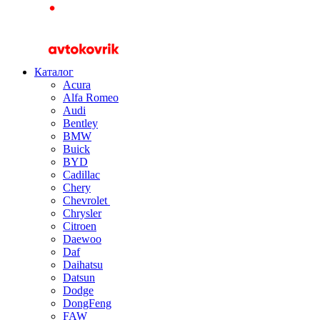
Каталог
Acura
Alfa Romeo
Audi
Bentley
BMW
Buick
BYD
Cadillac
Chery
Chevrolet
Chrysler
Citroen
Daewoo
Daf
Daihatsu
Datsun
Dodge
DongFeng
FAW