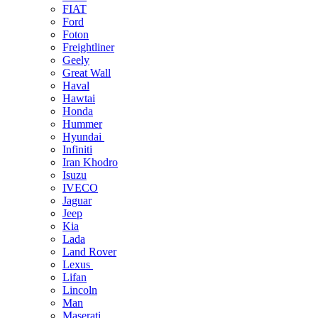
FIAT
Ford
Foton
Freightliner
Geely
Great Wall
Haval
Hawtai
Honda
Hummer
Hyundai
Infiniti
Iran Khodro
Isuzu
IVECO
Jaguar
Jeep
Kia
Lada
Land Rover
Lexus
Lifan
Lincoln
Man
Maserati