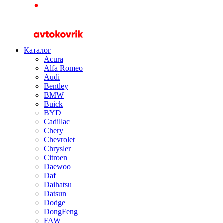
Каталог
Acura
Alfa Romeo
Audi
Bentley
BMW
Buick
BYD
Cadillac
Chery
Chevrolet
Chrysler
Citroen
Daewoo
Daf
Daihatsu
Datsun
Dodge
DongFeng
FAW