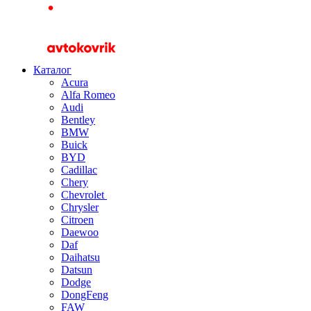
Каталог
Acura
Alfa Romeo
Audi
Bentley
BMW
Buick
BYD
Cadillac
Chery
Chevrolet
Chrysler
Citroen
Daewoo
Daf
Daihatsu
Datsun
Dodge
DongFeng
FAW