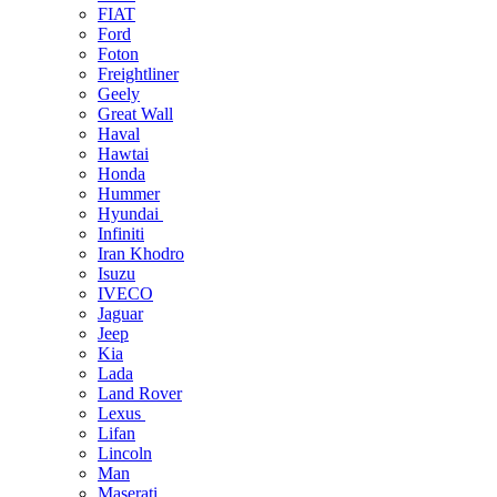
FIAT
Ford
Foton
Freightliner
Geely
Great Wall
Haval
Hawtai
Honda
Hummer
Hyundai
Infiniti
Iran Khodro
Isuzu
IVECO
Jaguar
Jeep
Kia
Lada
Land Rover
Lexus
Lifan
Lincoln
Man
Maserati