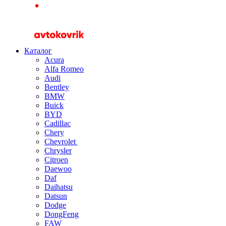
Каталог
Acura
Alfa Romeo
Audi
Bentley
BMW
Buick
BYD
Cadillac
Chery
Chevrolet
Chrysler
Citroen
Daewoo
Daf
Daihatsu
Datsun
Dodge
DongFeng
FAW