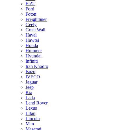
FIAT
Ford
Foton
Freightliner
Geely
Great Wall
Haval
Hawtai
Honda
Hummer
Hyundai
Infiniti
Iran Khodro
Isuzu
IVECO
Jaguar
Jeep
Kia
Lada
Land Rover
Lexus
Lifan
Lincoln
Man
Maserati