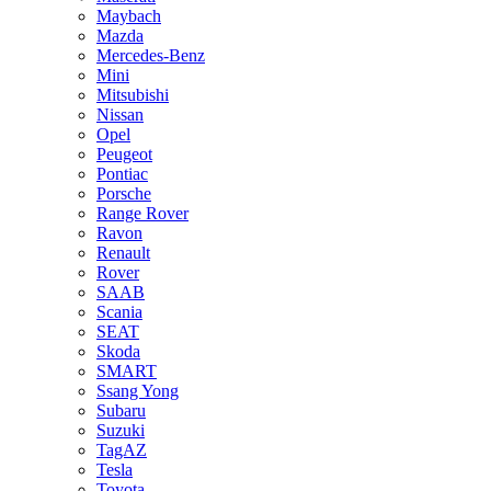
Maybach
Mazda
Mercedes-Benz
Mini
Mitsubishi
Nissan
Opel
Peugeot
Pontiac
Porsche
Range Rover
Ravon
Renault
Rover
SAAB
Scania
SEAT
Skoda
SMART
Ssang Yong
Subaru
Suzuki
TagAZ
Tesla
Toyota