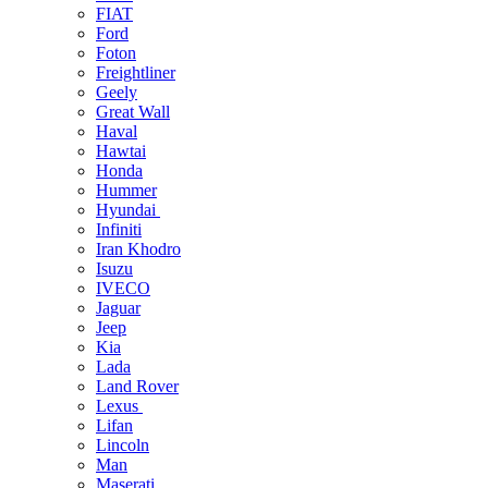
FIAT
Ford
Foton
Freightliner
Geely
Great Wall
Haval
Hawtai
Honda
Hummer
Hyundai
Infiniti
Iran Khodro
Isuzu
IVECO
Jaguar
Jeep
Kia
Lada
Land Rover
Lexus
Lifan
Lincoln
Man
Maserati